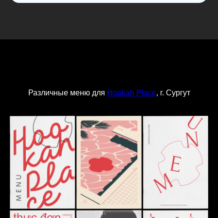
Различные меню для
Hookah Place
, г. Сургут