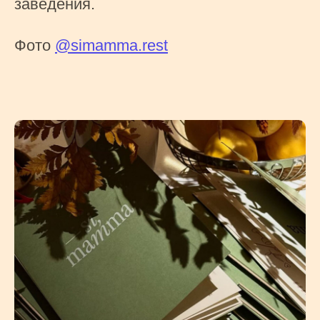
заведения.
Фото
@simamma.rest